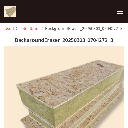
Úvod
Fotoalbum
BackgroundEraser_20250303_070427213
ÚVOD
BackgroundEraser_20250303_070427213
FOTOALBUM
CENA
KONTAKT
VÝROBA PANELOV
VYUŽITIE