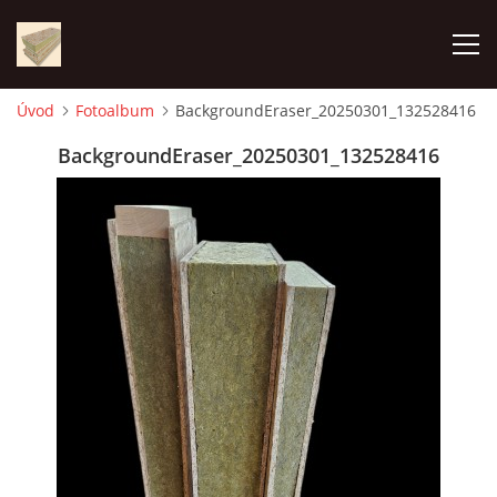
Úvod
Fotoalbum
BackgroundEraser_20250301_132528416
ÚVOD
BackgroundEraser_20250301_132528416
FOTOALBUM
CENA
KONTAKT
VÝROBA PANELOV
VYUŽITIE