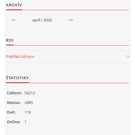
ARCHÍV
<<
apríl / 2026
>>
RSS
Prehľad zdrojov
ŠTATISTIKY
Celkom:
54212
Mesiac:
2885
Deň:
119
Online:
1