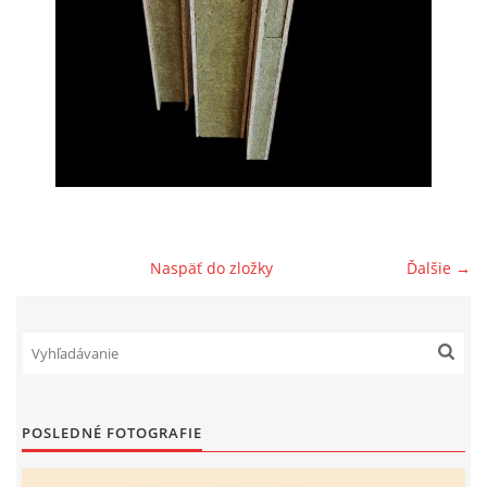
PREČO TÁTO IZOLAČNÁ DOSKA
© 2026 eStránky.sk
|
RSS
Naspäť do zložky
Ďalšie →
POSLEDNÉ FOTOGRAFIE