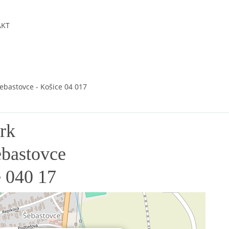
AKT
Šebastovce - Košice 04 017
rk
ebastovce
 040 17