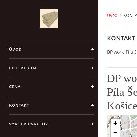
Úvod
KONT
KONTAKT
ÚVOD
DP work, Píla 
FOTOALBUM
DP wo
CENA
Píla Š
Košice
KONTAKT
+
VÝROBA PANELOV
−