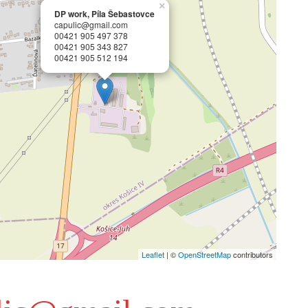
×
DP work, Píla Šebastovce
capulic@gmail.com
00421 905 497 378
00421 905 343 827
00421 905 512 194
Leaflet
| ©
OpenStreetMap
contributors