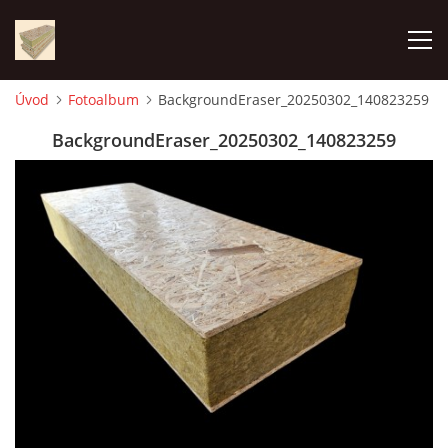
Úvod
Fotoalbum
BackgroundEraser_20250302_140823259
ÚVOD
BackgroundEraser_20250302_140823259
FOTOALBUM
CENA
KONTAKT
VÝROBA PANELOV
VYUŽITIE