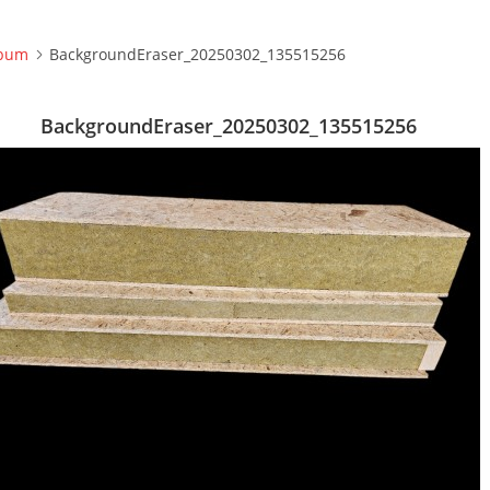
lbum
BackgroundEraser_20250302_135515256
BackgroundEraser_20250302_135515256