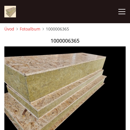
Úvod
Fotoalbum
1000006365
ÚVOD
1000006365
FOTOALBUM
CENA
KONTAKT
VÝROBA PANELOV
VYUŽITIE