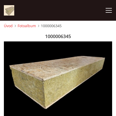
Úvod
Fotoalbum
1000006345
ÚVOD
1000006345
FOTOALBUM
CENA
KONTAKT
VÝROBA PANELOV
VYUŽITIE