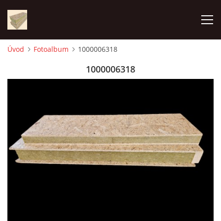
Úvod
Fotoalbum
1000006318
ÚVOD
1000006318
FOTOALBUM
CENA
KONTAKT
VÝROBA PANELOV
VYUŽITIE