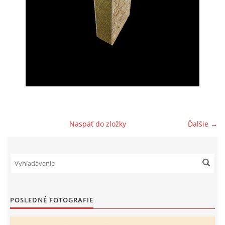
PREČO TÁTO IZOLAČNÁ DOSKA
© 2026 eStránky.sk
|
RSS
Naspäť do zložky
Ďalšie →
POSLEDNÉ FOTOGRAFIE