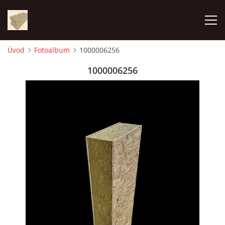
Úvod
Fotoalbum
1000006256
ÚVOD
1000006256
FOTOALBUM
CENA
KONTAKT
VÝROBA PANELOV
VYUŽITIE